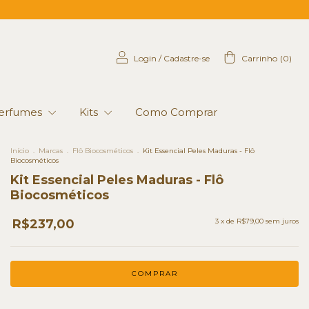
Login
/
Cadastre-se
Carrinho
(
0
)
erfumes
Kits
Como Comprar
Início
.
Marcas
.
Flô Biocosméticos
.
Kit Essencial Peles Maduras - Flô
Biocosméticos
Kit Essencial Peles Maduras - Flô
Biocosméticos
R$237,00
3
x de
R$79,00
sem juros