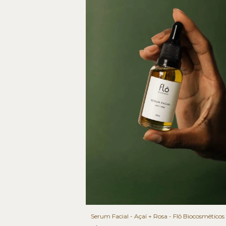
Serum Facial - Açaí + Rosa - Flô Biocosméticos