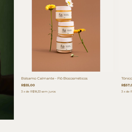
Bálsamo Calmante - Flô Biocosméticos
Tônico
R$55,00
R$57,
3
x de
R$18,33
sem juros
3
x de
R