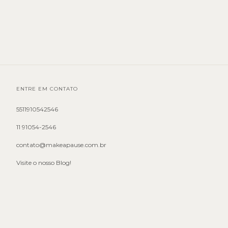
ENTRE EM CONTATO
5511910542546
11 91054-2546
contato@makeapause.com.br
Visite o nosso Blog!