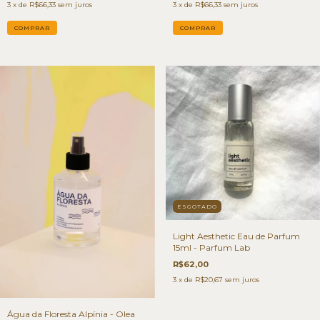
3
x de
R$66,33
sem juros
3
x de
R$66,33
sem juros
ESGOTADO
Light Aesthetic Eau de Parfum
15ml - Parfum Lab
R$62,00
3
x de
R$20,67
sem juros
Água da Floresta Alpínia - Olea