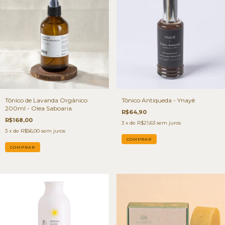
Tônico de Lavanda Orgânico
Tônico Antiqueda - Ynayê
200ml - Olea Saboaria
R$64,90
R$168,00
3
x de
R$21,63
sem juros
3
x de
R$56,00
sem juros