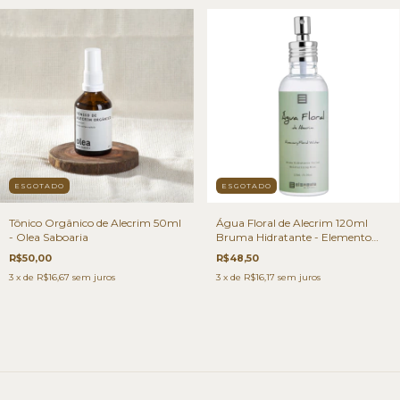
ESGOTADO
ESGOTADO
Tônico Orgânico de Alecrim 50ml
Água Floral de Alecrim 120ml
- Olea Saboaria
Bruma Hidratante - Elemento
Mineral
R$50,00
R$48,50
3
x de
R$16,67
sem juros
3
x de
R$16,17
sem juros