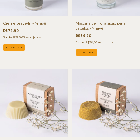
Creme Leave-In - Ynayê
Máscara de Hidratação para
cabelos - Ynayê
R$79,90
R$84,90
3
x de
R$26,63
sem juros
3
x de
R$28,30
sem juros