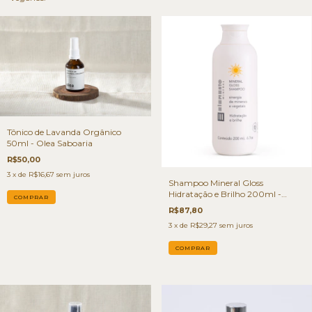
Tônico de Lavanda Orgânico
50ml - Olea Saboaria
R$50,00
3
x de
R$16,67
sem juros
Shampoo Mineral Gloss
Hidratação e Brilho 200ml -
Elemento Mineral
R$87,80
3
x de
R$29,27
sem juros