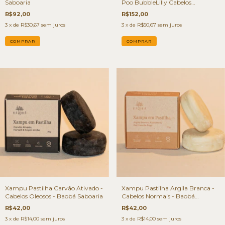
Saboaria
Poo BubbleLilly Cabelos
Danificados 380ml - Bubble&Co
R$92,00
R$152,00
3
x de
R$30,67
sem juros
3
x de
R$50,67
sem juros
Xampu Pastilha Carvão Ativado -
Xampu Pastilha Argila Branca -
Cabelos Oleosos - Baobá Saboaria
Cabelos Normais - Baobá
Saboaria
R$42,00
R$42,00
3
x de
R$14,00
sem juros
3
x de
R$14,00
sem juros