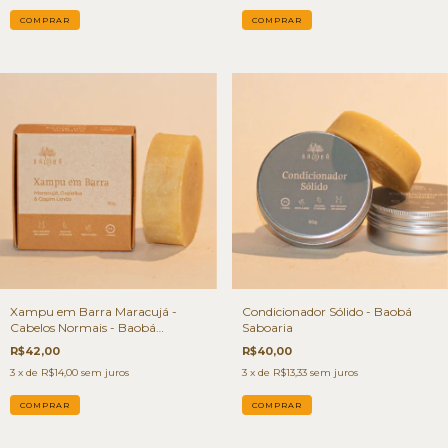
Xampu em Barra Maracujá -
Condicionador Sólido - Baobá
Cabelos Normais - Baobá
Saboaria
Saboaria
R$42,00
R$40,00
3
x de
R$14,00
sem juros
3
x de
R$13,33
sem juros