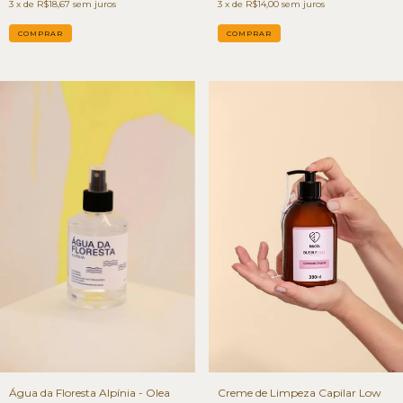
3
x de
R$18,67
sem juros
3
x de
R$14,00
sem juros
Água da Floresta Alpínia - Olea
Creme de Limpeza Capilar Low