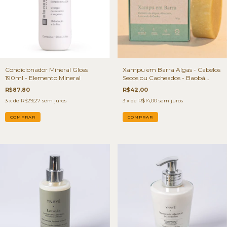
Condicionador Mineral Gloss
Xampu em Barra Algas - Cabelos
190ml - Elemento Mineral
Secos ou Cacheados - Baobá
Saboaria
R$87,80
R$42,00
3
x de
R$29,27
sem juros
3
x de
R$14,00
sem juros