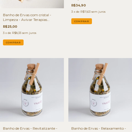
R$34,90
3
x de
R$11,63
sem juros
Banho de Ervas com cristal -
Limpeza - Avivar Terapias
Integrativas
R$25,00
3
x de
R$8,33
sem juros
Banho de Ervas - Revitalizante -
Banho de Ervas - Relaxamento -