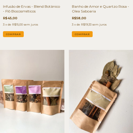
Infusão de Ervas - Blend Botânico
Banho de Amor e Quartzo Rosa -
- Flô Biocosméticos
Olea Saboaria
R$45,00
R$58,00
3
x de
R$15,00
sem juros
3
x de
R$19,33
sem juros