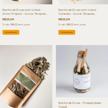
Banho de Ervas com cristal -
Banho de Ervas com cristal -
Amor Próprio - Avivar Terapias
Conexão - Avivar Terapias
Integrativas
Integrativas
R$25,00
R$25,00
3
x de
R$8,33
sem juros
3
x de
R$8,33
sem juros
Banho de Ervas - Prosperidade -
Ynayê