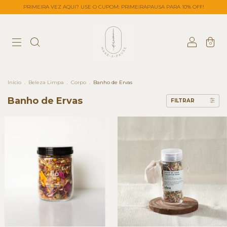
PRIMEIRA VEZ AQUI? USE O CUPOM: PRIMEIRAPAUSA PARA 10% OFF!
0
Início
.
Beleza Limpa
.
Corpo
.
Banho de Ervas
Banho de Ervas
FILTRAR