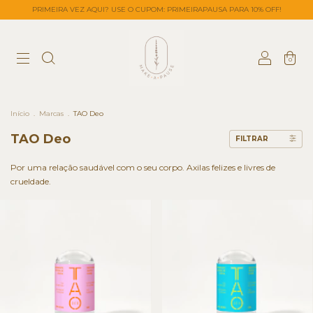
PRIMEIRA VEZ AQUI? USE O CUPOM: PRIMEIRAPAUSA PARA 10% OFF!
0
Início
.
Marcas
.
TAO Deo
TAO Deo
FILTRAR
Por uma relação saudável com o seu corpo. Axilas felizes e livres de
crueldade.