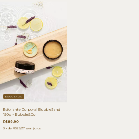
ESGOTADO
Esfoliante Corporal BubbleSand
150g - Bubble&Co
R$89,90
3
x de
R$29,97
sem juros