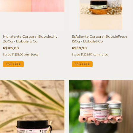
Hidratante Corporal BubbleLilly
Esfoliante Corporal BubbleFresh
200g - Bubble & Co
150g - Bubble&Co
R$105,00
R$89,90
3
x de
R$35,00
sem juros
3
x de
R$29,97
sem juros