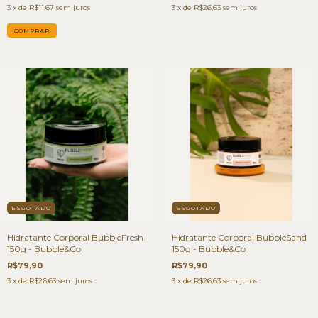
3
x de
R$11,67
sem juros
3
x de
R$26,63
sem juros
ESGOTADO
ESGOTADO
Hidratante Corporal BubbleFresh
Hidratante Corporal BubbleSand
150g - Bubble&Co
150g - Bubble&Co
R$79,90
R$79,90
3
x de
R$26,63
sem juros
3
x de
R$26,63
sem juros