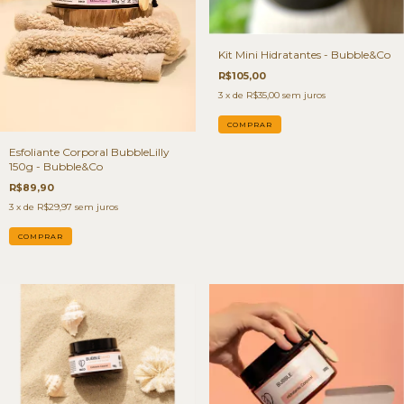
Kit Mini Hidratantes - Bubble&Co
R$105,00
3
x de
R$35,00
sem juros
Esfoliante Corporal BubbleLilly
150g - Bubble&Co
R$89,90
3
x de
R$29,97
sem juros