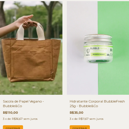
Sacola de Papel Vegano -
Hidratante Corporal BubbleFresh
Bubble&Co
25g - Bubble&Co
R$110,00
R$35,00
3
x de
R$36,67
sem juros
3
x de
R$11,67
sem juros