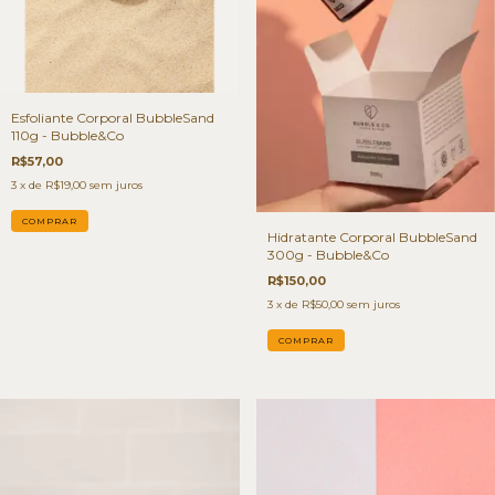
Esfoliante Corporal BubbleSand
110g - Bubble&Co
R$57,00
3
x de
R$19,00
sem juros
Hidratante Corporal BubbleSand
300g - Bubble&Co
R$150,00
3
x de
R$50,00
sem juros