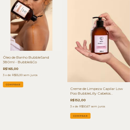
Óleo de Banho BubbleSand
380ml - Bubble&Co
R$165,00
3
x de
R$55,00
sem juros
Creme de Limpeza Capilar Low
Poo BubbleLilly Cabelos
Danificados 380ml - Bubble&Co
R$152,00
3
x de
R$50,67
sem juros