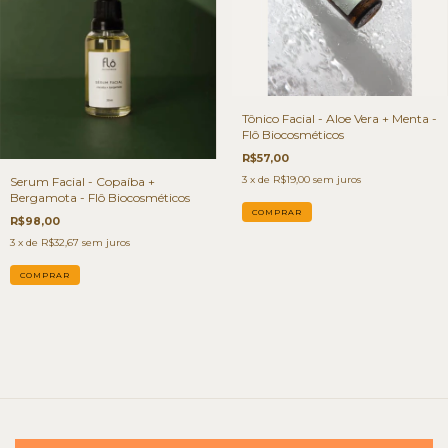
Tônico Facial - Aloe Vera + Menta -
Flô Biocosméticos
R$57,00
3
x de
R$19,00
sem juros
Serum Facial - Copaíba +
Bergamota - Flô Biocosméticos
R$98,00
3
x de
R$32,67
sem juros