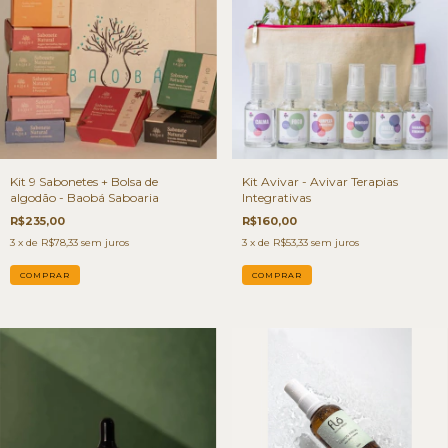
Kit 9 Sabonetes + Bolsa de
Kit Avivar - Avivar Terapias
algodão - Baobá Saboaria
Integrativas
R$235,00
R$160,00
3
x de
R$78,33
sem juros
3
x de
R$53,33
sem juros