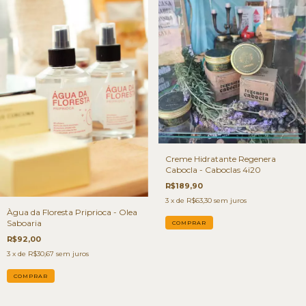
Creme Hidratante Regenera
Cabocla - Caboclas 4i20
R$189,90
3
x de
R$63,30
sem juros
Àgua da Floresta Priprioca - Olea
Saboaria
R$92,00
3
x de
R$30,67
sem juros