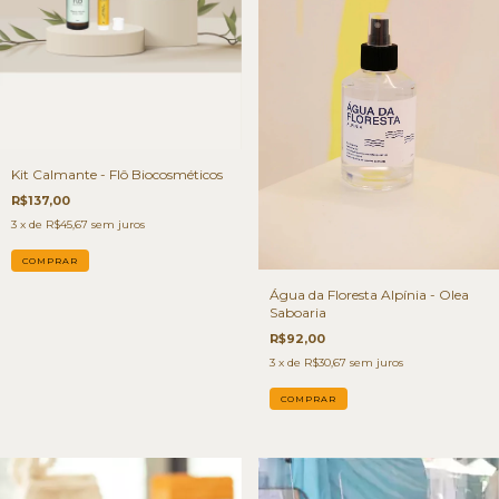
Kit Calmante - Flô Biocosméticos
R$137,00
3
x de
R$45,67
sem juros
Água da Floresta Alpínia - Olea
Saboaria
R$92,00
3
x de
R$30,67
sem juros