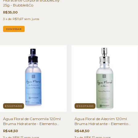
Hidratante Corporal BubbleLilly
25g - Bubble&Co
R$35,00
3
x de
R$11,67
sem juros
ESGOTADO
ESGOTADO
Água Floral de Camomila 120ml
Água Floral de Alecrim 120ml
Bruma Hidratante - Elemento
Bruma Hidratante - Elemento
Mineral
Mineral
R$48,50
R$48,50
3
x de
R$16,17
sem juros
3
x de
R$16,17
sem juros