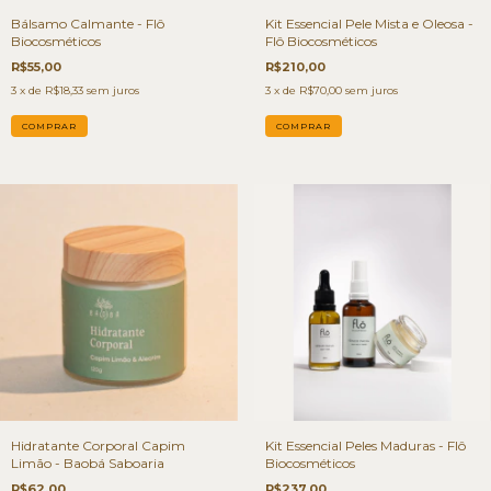
Bálsamo Calmante - Flô
Kit Essencial Pele Mista e Oleosa -
Biocosméticos
Flô Biocosméticos
R$55,00
R$210,00
3
x de
R$18,33
sem juros
3
x de
R$70,00
sem juros
Hidratante Corporal Capim
Kit Essencial Peles Maduras - Flô
Limão - Baobá Saboaria
Biocosméticos
R$62,00
R$237,00