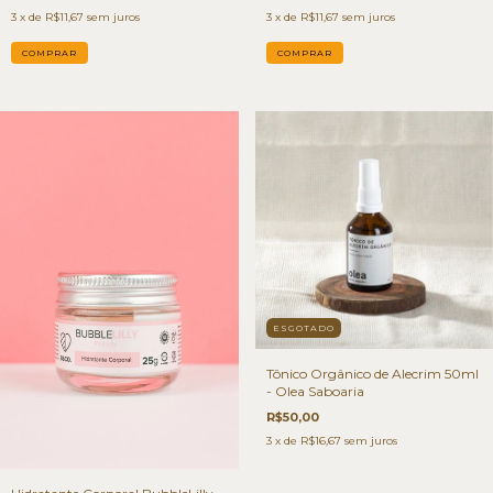
3
x de
R$11,67
sem juros
3
x de
R$11,67
sem juros
ESGOTADO
Tônico Orgânico de Alecrim 50ml
- Olea Saboaria
R$50,00
3
x de
R$16,67
sem juros