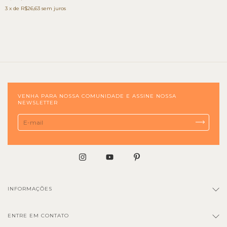
3
x de
R$26,63
sem juros
VENHA PARA NOSSA COMUNIDADE E ASSINE NOSSA
NEWSLETTER
INFORMAÇÕES
ENTRE EM CONTATO