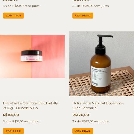
3
x de
R$20,67
sem juros
3
x de
R$79,00
sem juros
Hidratante Corporal BubbleLilly
Hidratante Natural Botânico -
200g - Bubble & Co
Olea Saboaria
R$105,00
R$126,00
3
x de
R$35,00
sem juros
3
x de
R$42,00
sem juros