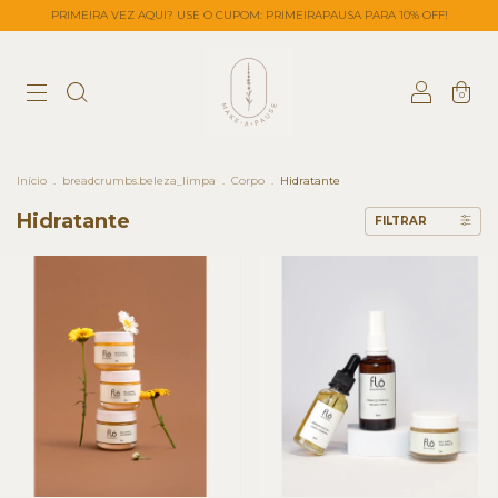
PRIMEIRA VEZ AQUI? USE O CUPOM: PRIMEIRAPAUSA PARA 10% OFF!
0
Início
.
breadcrumbs.beleza_limpa
.
Corpo
.
Hidratante
Hidratante
FILTRAR