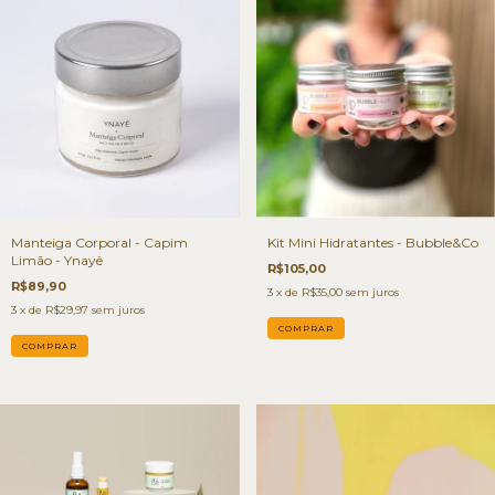
Manteiga Corporal - Capim
Kit Mini Hidratantes - Bubble&Co
Limão - Ynayê
R$105,00
R$89,90
3
x de
R$35,00
sem juros
3
x de
R$29,97
sem juros